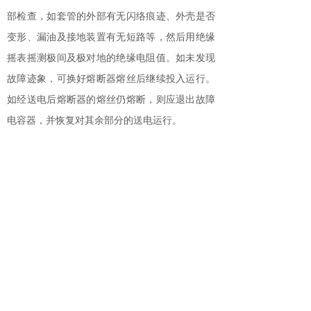
部检查，如套管的外部有无闪络痕迹、外壳是否
变形、漏油及接地装置有无短路等，然后用绝缘
摇表摇测极间及极对地的绝缘电阻值。如未发现
故障迹象，可换好熔断器熔丝后继续投入运行。
如经送电后熔断器的熔丝仍熔断，则应退出故障
电容器，并恢复对其余部分的送电运行。
分享到:
什么叫电容？
上一篇：
处理故障电容器应注意......
下一篇：
温岭市泽国一浩电容器厂
—