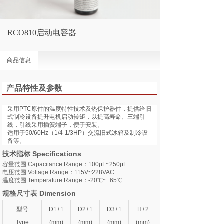
RCO810启动电容器
商品信息
产品特性及参数
采用PTC原件的温度特性技术及热保护器件，提供给旧
式制冷设备提升电机启动转矩，以提高寿命、三端引
线，引线采用插簧端子，便于安装。
适用于50/60Hz（1/4-1/3HP）交流旧式冰箱及制冷设
备等。
技术指标 Specifications
容量范围 Capacitance Range：100μF~250μF
电压范围 Voltage Range：115V~228VAC
温度范围 Temperature Range：-20℃~+65℃
规格尺寸表 Dimension
型号
D1±1
D2±1
D3±1
H±2
Type
(mm)
(mm)
(mm)
(mm)